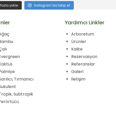
fazla yükle
Instagram'da takip et
nler
Yardımcı Linkler
Ağaç
Arboretum
Bambu
Ürünler
Çalı
Kalite
Evergreen
Rezervasyon
Kaktüs
Referanslar
Palmiye
Galeri
Sarılıcı, Tırmanıcı
İletişim
Sukulent
Tropik, Subtropik
Yerörtücü