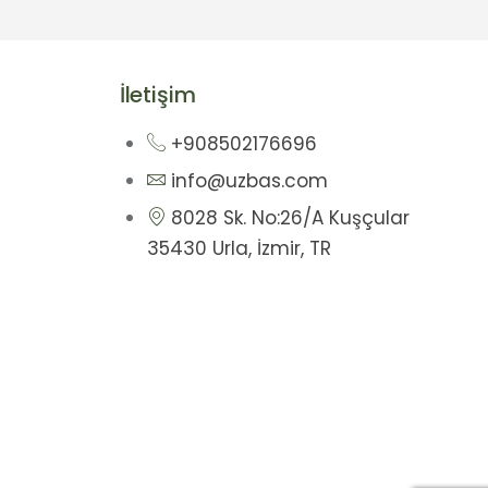
İletişim
+908502176696
info@uzbas.com
8028 Sk. No:26/A Kuşçular
35430 Urla, İzmir, TR