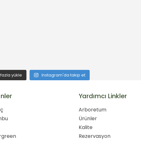
fazla yükle
Instagram'da takip et
nler
Yardımcı Linkler
ç
Arboretum
mbu
Ürünler
ı
Kalite
rgreen
Rezervasyon