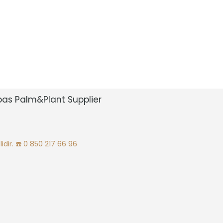
bas Palm&Plant Supplier
idir.
☎️ 0 850 217 66 96