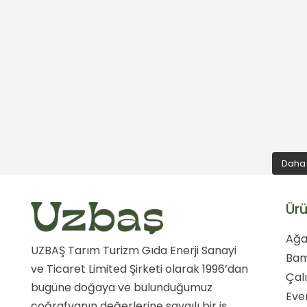
Daha 
Ürü
Ağa
UZBAŞ Tarım Turizm Gıda Enerji Sanayi
Ba
ve Ticaret Limited Şirketi olarak 1996’dan
Çal
bugüne doğaya ve bulunduğumuz
Eve
coğrafyanın değerlerine saygılı bir iş