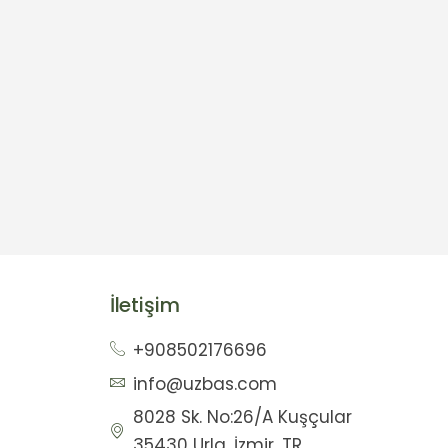
İletişim
+908502176696
info@uzbas.com
8028 Sk. No:26/A Kuşçular
35430 Urla, İzmir, TR