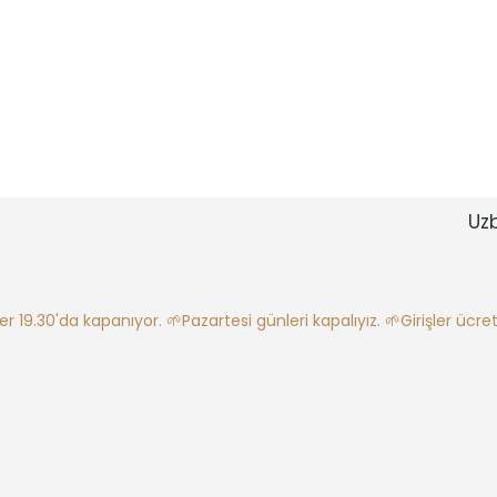
Uz
ler 19.30'da kapanıyor.
🌱Pazartesi günleri kapalıyız.
🌱Girişler ücretl