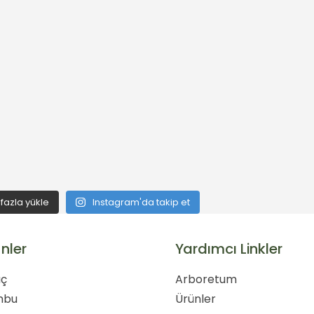
fazla yükle
Instagram'da takip et
nler
Yardımcı Linkler
ç
Arboretum
mbu
Ürünler