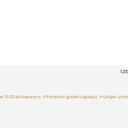
Uz
ler 19.30'da kapanıyor.
🌱Pazartesi günleri kapalıyız.
🌱Girişler ücretl