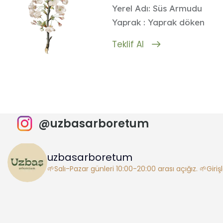
Yerel Adı: Süs Armudu
Yaprak : Yaprak döken
Teklif Al
@uzbasarboretum
uzbasarboretum
🌱Salı-Pazar günleri 10:00-20:00 arası açığız.
🌱Giriş