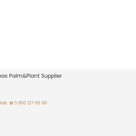
bas Palm&Plant Supplier
idir.
☎️ 0 850 217 66 96