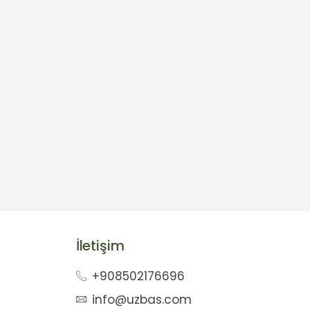
İletişim
+908502176696
info@uzbas.com