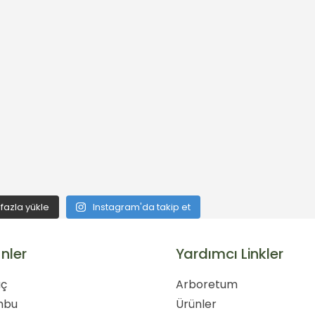
fazla yükle
Instagram'da takip et
nler
Yardımcı Linkler
ç
Arboretum
mbu
Ürünler