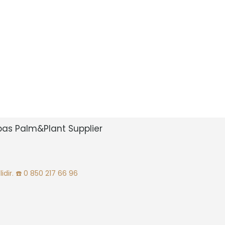
bas Palm&Plant Supplier
idir.
☎️ 0 850 217 66 96