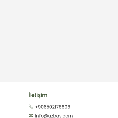
İletişim
+908502176696
info@uzbas.com