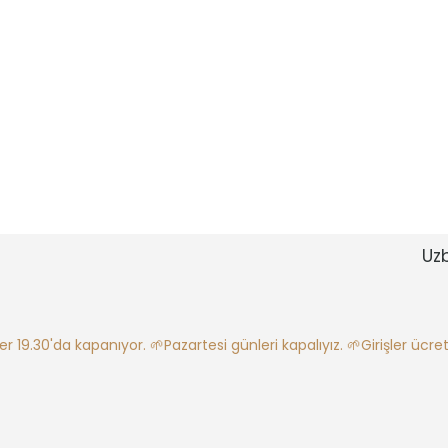
Uz
ler 19.30'da kapanıyor.
🌱Pazartesi günleri kapalıyız.
🌱Girişler ücretl