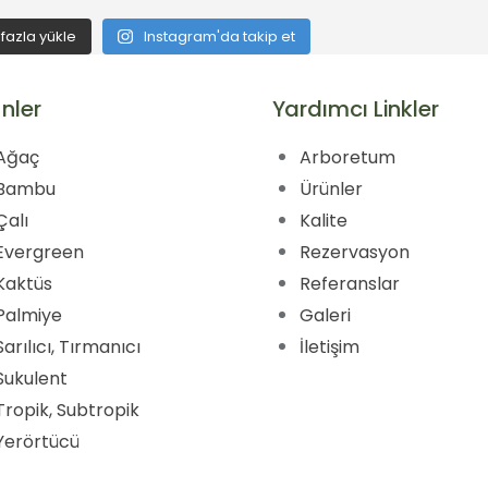
fazla yükle
Instagram'da takip et
nler
Yardımcı Linkler
Ağaç
Arboretum
Bambu
Ürünler
Çalı
Kalite
Evergreen
Rezervasyon
Kaktüs
Referanslar
Palmiye
Galeri
Sarılıcı, Tırmanıcı
İletişim
Sukulent
Tropik, Subtropik
Yerörtücü