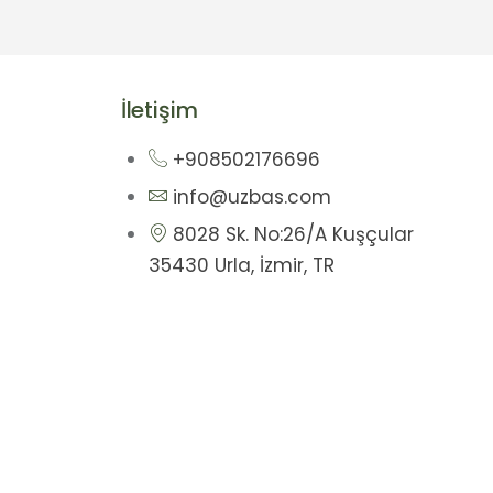
İletişim
+908502176696
info@uzbas.com
8028 Sk. No:26/A Kuşçular
35430 Urla, İzmir, TR