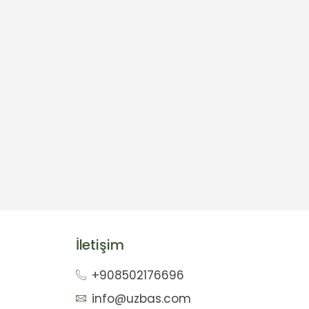
İletişim
+908502176696
info@uzbas.com