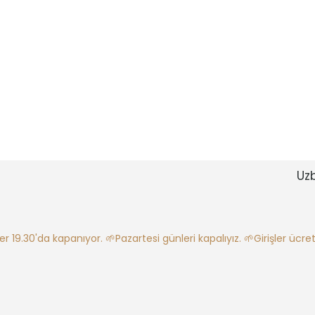
Uz
ler 19.30'da kapanıyor.
🌱Pazartesi günleri kapalıyız.
🌱Girişler ücretl