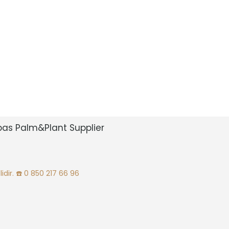
bas Palm&Plant Supplier
idir.
☎️ 0 850 217 66 96