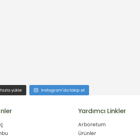
fazla yükle
Instagram'da takip et
nler
Yardımcı Linkler
ç
Arboretum
mbu
Ürünler