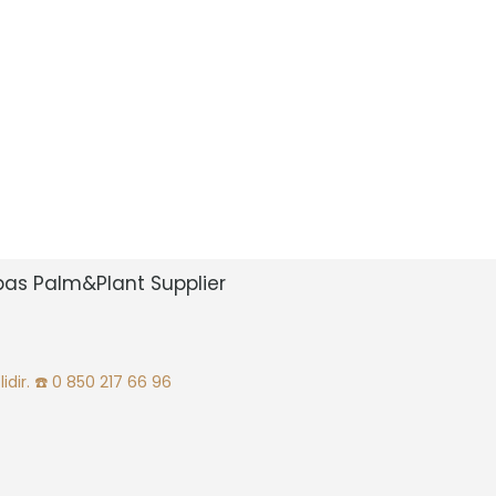
bas Palm&Plant Supplier
idir.
☎️ 0 850 217 66 96