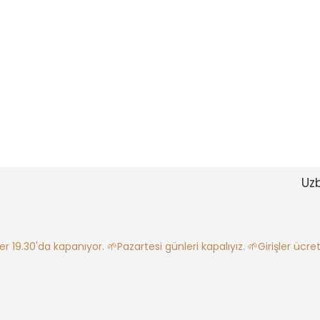
Uz
ler 19.30'da kapanıyor.
🌱Pazartesi günleri kapalıyız.
🌱Girişler ücretl