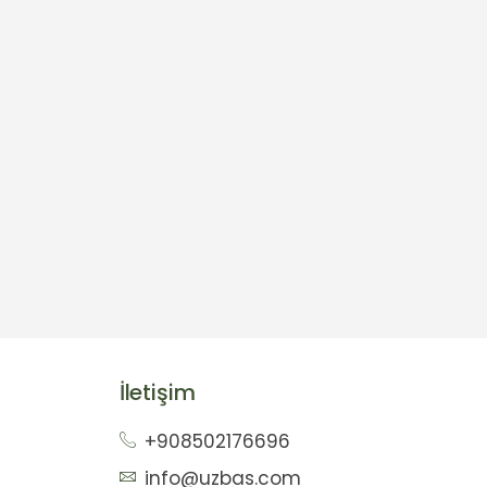
İletişim
+908502176696
info@uzbas.com