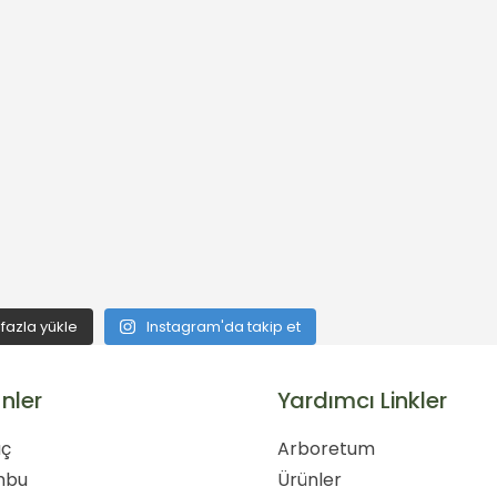
fazla yükle
Instagram'da takip et
nler
Yardımcı Linkler
ç
Arboretum
mbu
Ürünler