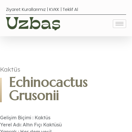
Ziyaret Kurallarımız
|
KVKK
|
Teklif Al
Kaktüs
Echinocactus
Grusonii
Gelişim Biçimi : Kaktüs
Yerel Adı: Altın Fıçı Kaktüsü
Yaprak : Her dem yeşil