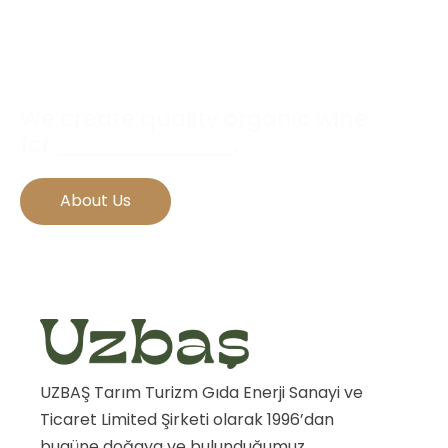
We create quality organic wine
for
true wine lovers
.
About Us
UZBAŞ Tarım Turizm Gıda Enerji Sanayi ve
Ticaret Limited Şirketi olarak 1996’dan
bugüne doğaya ve bulunduğumuz