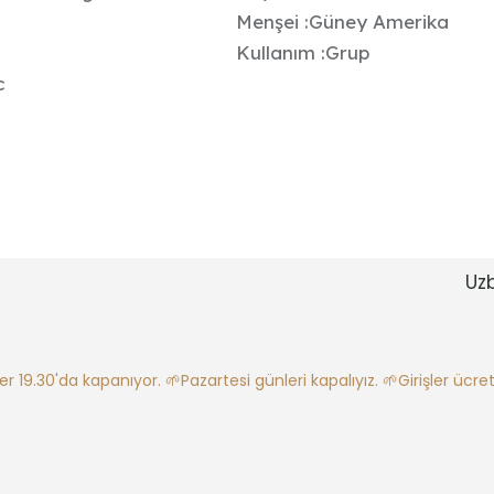
Menşei :Güney Amerika
Kullanım :Grup
c
Uz
ler 19.30'da kapanıyor.
🌱Pazartesi günleri kapalıyız.
🌱Girişler ücretl