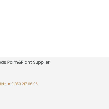
bas Palm&Plant Supplier
idir.
☎️ 0 850 217 66 96