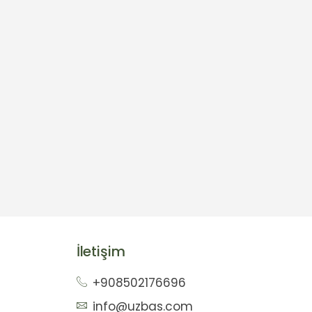
İletişim
+908502176696
info@uzbas.com