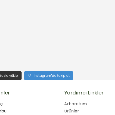
fazla yükle
Instagram'da takip et
nler
Yardımcı Linkler
ç
Arboretum
mbu
Ürünler