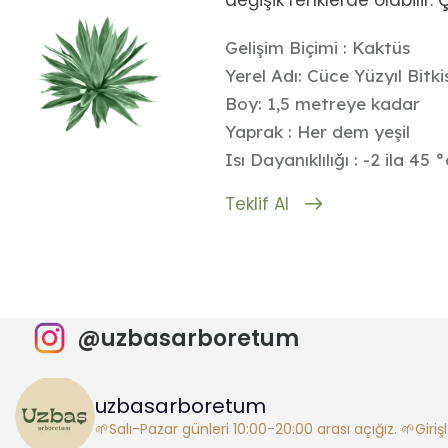
değişik renklerde olabilir
Gelişim Biçimi : Kaktüs
Yerel Adı: Cüce Yüzyıl Bitki
Boy: 1,5 metreye kadar
Yaprak : Her dem yeşil
Isı Dayanıklılığı : -2 ila 45 °
Teklif Al
@uzbasarboretum
uzbasarboretum
🌱Salı-Pazar günleri 10:00-20:00 arası açığız.
🌱Giriş