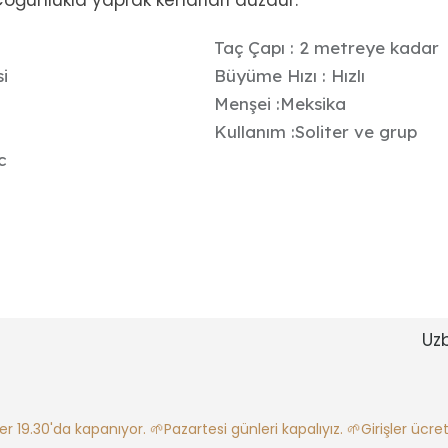
. Çoğunlukla yaprak kenarları düzdür.
Taç Çapı : 2 metreye kadar
si
Büyüme Hızı : Hızlı
Menşei :Meksika
Kullanım :Soliter ve grup
c
Uz
ler 19.30'da kapanıyor.
🌱Pazartesi günleri kapalıyız.
🌱Girişler ücretl