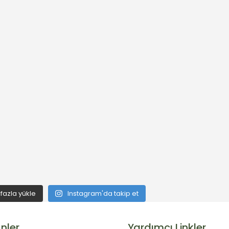
fazla yükle
Instagram'da takip et
nler
Yardımcı Linkler