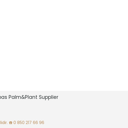
bas Palm&Plant Supplier
idir.
☎️ 0 850 217 66 96